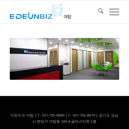
이든비즈 야탑 | T : 031-705-8680 | F : 031-705-8679 | 경기도 성남
시 분당구 야탑동 366-4 글라스타워 5층