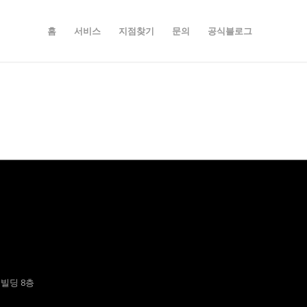
홈
서비스
지점찾기
문의
공식블로그
51빌딩 8층