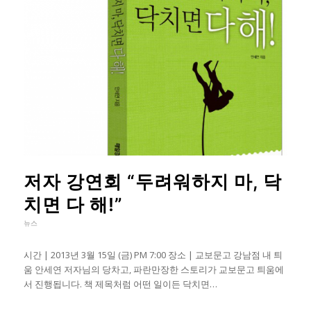
저자 강연회 “두려워하지 마, 닥
치면 다 해!”
뉴스
시간 | 2013년 3월 15일 (금) PM 7:00 장소 | 교보문고 강남점 내 틔
움 안세연 저자님의 당차고, 파란만장한 스토리가 교보문고 틔움에
서 진행됩니다. 책 제목처럼 어떤 일이든 닥치면…