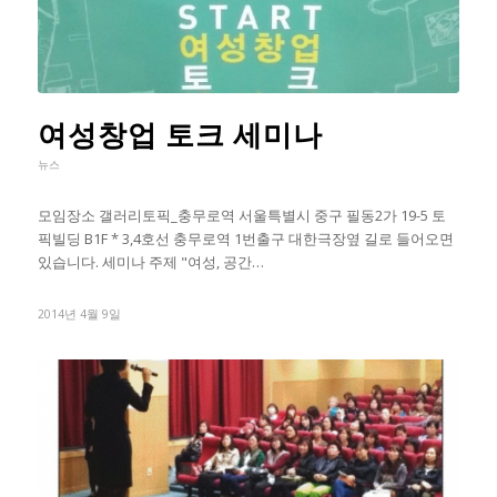
여성창업 토크 세미나
뉴스
모임장소 갤러리토픽_충무로역 서울특별시 중구 필동2가 19-5 토
픽빌딩 B1F * 3,4호선 충무로역 1번출구 대한극장옆 길로 들어오면
있습니다. 세미나 주제 "여성, 공간…
2014년 4월 9일