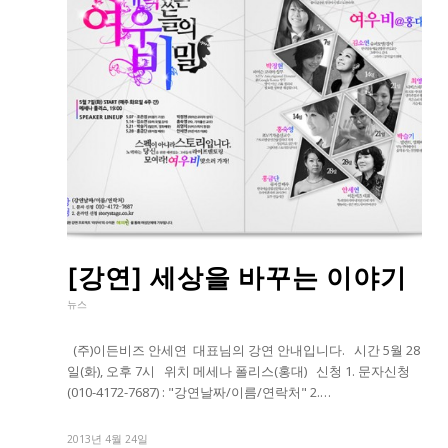
[강연] 세상을 바꾸는 이야기
뉴스
(주)이든비즈 안세연 대표님의 강연 안내입니다. 시간 5월 28
일(화), 오후 7시 위치 메세나 폴리스(홍대) 신청 1. 문자신청
(010-4172-7687) : "강연날짜/이름/연락처" 2.…
2013년 4월 24일