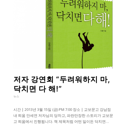
저자 강연회 “두려워하지 마,
닥치면 다 해!”
뉴스
시간 | 2013년 3월 15일 (금) PM 7:00 장소 | 교보문고 강남점
내 틔움 안세연 저자님의 당차고, 파란만장한 스토리가 교보문
고 틔움에서 진행됩니다. 책 제목처럼 어떤 일이든 닥치면…