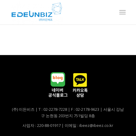
(주) 이든비즈 | T : 02-2278-7228 | F : 02-2178-9623 | 서울시 강남
구 논현동 203번지 751빌딩 8층
사업자 : 220-88-01917 | 이메일 : ibeez@ibeez.co.kr